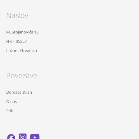
Naslov
M. Stojanovića 13
HR – 35257
Lužani, Hrvatska
Povezave
Domača stran
O nas
Stik