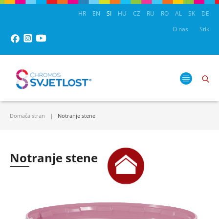
HR
EN
SI
HU
CZ
RU
RO
AL
SK
DE
O nas
Stik
Domača stran
Notranje stene
Notranje stene