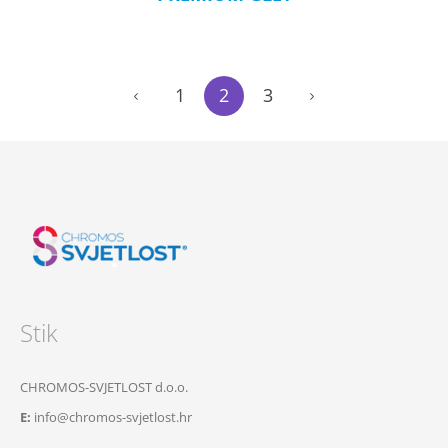
1
2
3
Stik
CHROMOS-SVJETLOST d.o.o.
E:
info@chromos-svjetlost.hr