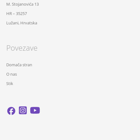
M. Stojanovića 13
HR – 35257
Lužani, Hrvatska
Povezave
Domača stran
O nas
Stik