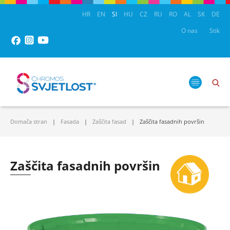
HR
EN
SI
HU
CZ
RU
RO
AL
SK
DE
O nas
Stik
Domača stran
Fasada
Zaščita fasad
Zaščita fasadnih površin
Zaščita fasadnih površin