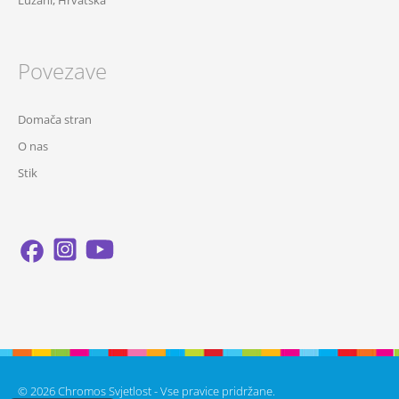
Lužani, Hrvatska
Povezave
Domača stran
O nas
Stik
© 2026 Chromos Svjetlost - Vse pravice pridržane.