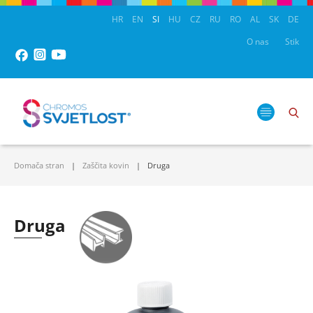
HR
EN
SI
HU
CZ
RU
RO
AL
SK
DE
O nas
Stik
Domača stran
Zaščita kovin
Druga
Druga