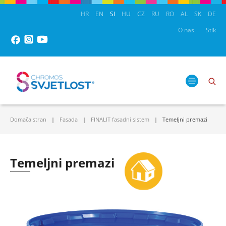
HR
EN
SI
HU
CZ
RU
RO
AL
SK
DE
O nas
Stik
Domača stran
Fasada
FINALIT fasadni sistem
Temeljni premazi
Temeljni premazi