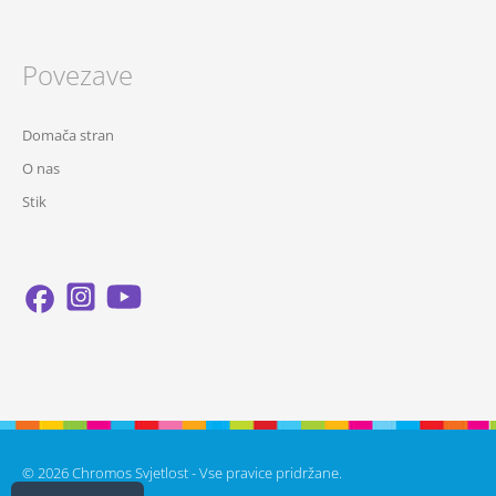
Povezave
Domača stran
O nas
Stik
© 2026 Chromos Svjetlost - Vse pravice pridržane.