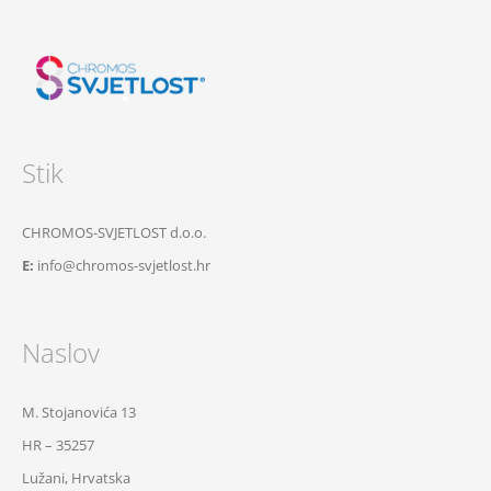
Stik
CHROMOS-SVJETLOST d.o.o.
E:
info@chromos-svjetlost.hr
Naslov
M. Stojanovića 13
HR – 35257
Lužani, Hrvatska