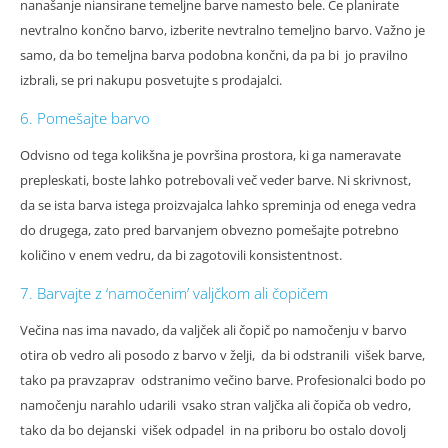
nanašanje niansirane temeljne barve namesto bele. Če planirate
nevtralno končno barvo, izberite nevtralno temeljno barvo. Važno je
samo, da bo temeljna barva podobna končni, da pa bi jo pravilno
izbrali, se pri nakupu posvetujte s prodajalci.
6. Pomešajte barvo
Odvisno od tega kolikšna je površina prostora, ki ga nameravate
prepleskati, boste lahko potrebovali več veder barve. Ni skrivnost,
da se ista barva istega proizvajalca lahko spreminja od enega vedra
do drugega, zato pred barvanjem obvezno pomešajte potrebno
količino v enem vedru, da bi zagotovili konsistentnost.
7. Barvajte z ‘namočenim’ valjčkom ali čopičem
Večina nas ima navado, da valjček ali čopič po namočenju v barvo
otira ob vedro ali posodo z barvo v želji, da bi odstranili višek barve,
tako pa pravzaprav odstranimo večino barve. Profesionalci bodo po
namočenju narahlo udarili vsako stran valjčka ali čopiča ob vedro,
tako da bo dejanski višek odpadel in na priboru bo ostalo dovolj