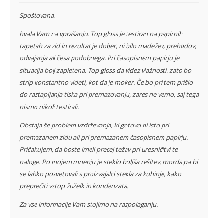
Spoštovana,
hvala Vam na vprašanju. Top gloss je testiran na papirnih
tapetah za zid in rezultat je dober, ni bilo madežev, prehodov,
odvajanja ali česa podobnega. Pri časopisnem papirju je
situacija bolj zapletena. Top gloss da videz vlažnosti, zato bo
strip konstantno videti, kot da je moker. Če bo pri tem prišlo
do raztapljanja tiska pri premazovanju, zares ne vemo, saj tega
nismo nikoli testirali.
Obstaja še problem vzdrževanja, ki gotovo ni isto pri
premazanem zidu ali pri premazanem časopisnem papirju.
Pričakujem, da boste imeli precej težav pri uresničitvi te
naloge. Po mojem mnenju je steklo boljša rešitev, morda pa bi
se lahko posvetovali s proizvajalci stekla za kuhinje, kako
preprečiti vstop žuželk in kondenzata.
Za vse informacije Vam stojimo na razpolaganju.