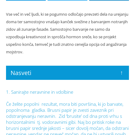
Vse več in več ljudi, ki se pogumno odločajo prevzeti dela na urejanju
doma ter samostojno vnašajo kanček svežine z barvanjem notranjih
zidov ali zunanje fasade. Samostojno barvanje ne samo da
vzpodbuja kreativnost in sprošča hormon sreče, ko se projekt
uspešno konča, temveč je tudi znatno cenejša opcija od angažiranja
mojstrov.
Nasveti
↑
1. Sanirajte neravnine in vdolbine
Če želite popolni rezultat, mora biti površina, ki jo barvate,
popolnoma gladka. Brusni papir je zvesti zaveznik pri
odstranjevanju neravnin. Zid ‘brusite’ od dna proti vrhu s
horizontalnimi tj. vodoravnimi gibi. Naj bo pritisk roke na
brusni papir srednje jakosti – sicer dovolj močan, da odstrani
neravnine, vendar ne preveč močan, da ne bi ustvarili novih