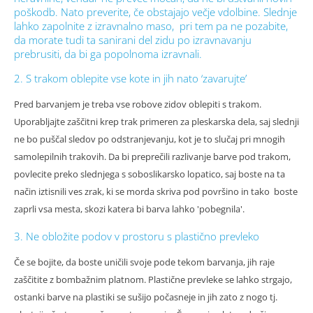
poškodb. Nato preverite, če obstajajo večje vdolbine. Slednje
lahko zapolnite z izravnalno maso, pri tem pa ne pozabite,
da morate tudi ta sanirani del zidu po izravnavanju
prebrusiti, da bi ga popolnoma izravnali.
2. S trakom oblepite vse kote in jih nato ‘zavarujte’
Pred barvanjem je treba vse robove zidov oblepiti s trakom.
Uporabljajte zaščitni krep trak primeren za pleskarska dela, saj slednji
ne bo puščal sledov po odstranjevanju, kot je to slučaj pri mnogih
samolepilnih trakovih. Da bi preprečili razlivanje barve pod trakom,
povlecite preko slednjega s soboslikarsko lopatico, saj boste na ta
način iztisnili ves zrak, ki se morda skriva pod površino in tako boste
zaprli vsa mesta, skozi katera bi barva lahko 'pobegnila'.
3. Ne obložite podov v prostoru s plastično prevleko
Če se bojite, da boste uničili svoje pode tekom barvanja, jih raje
zaščitite z bombažnim platnom. Plastične prevleke se lahko strgajo,
ostanki barve na plastiki se sušijo počasneje in jih zato z nogo tj.