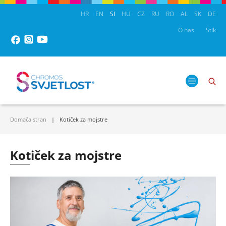
HR
EN
SI
HU
CZ
RU
RO
AL
SK
DE
O nas
Stik
Domača stran
Kotiček za mojstre
Kotiček za mojstre