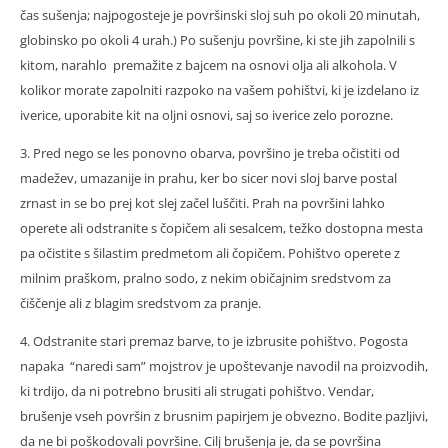
čas sušenja; najpogosteje je površinski sloj suh po okoli 20 minutah,
globinsko po okoli 4 urah.) Po sušenju površine, ki ste jih zapolnili s
kitom, narahlo premažite z bajcem na osnovi olja ali alkohola. V
kolikor morate zapolniti razpoko na vašem pohištvi, ki je izdelano iz
iverice, uporabite kit na oljni osnovi, saj so iverice zelo porozne.
3. Pred nego se les ponovno obarva, površino je treba očistiti od
madežev, umazanije in prahu, ker bo sicer novi sloj barve postal
zrnast in se bo prej kot slej začel luščiti. Prah na površini lahko
operete ali odstranite s čopičem ali sesalcem, težko dostopna mesta
pa očistite s šilastim predmetom ali čopičem. Pohištvo operete z
milnim praškom, pralno sodo, z nekim običajnim sredstvom za
čiščenje ali z blagim sredstvom za pranje.
4. Odstranite stari premaz barve, to je izbrusite pohištvo. Pogosta
napaka “naredi sam” mojstrov je upoštevanje navodil na proizvodih,
ki trdijo, da ni potrebno brusiti ali strugati pohištvo. Vendar,
brušenje vseh površin z brusnim papirjem je obvezno. Bodite pazljivi,
da ne bi poškodovali površine. Cilj brušenja je, da se površina