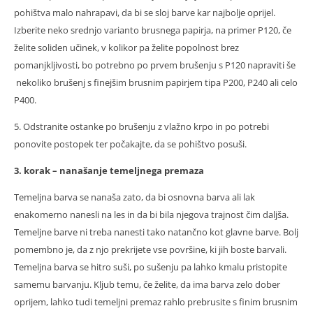
pohištva malo nahrapavi, da bi se sloj barve kar najbolje oprijel.
Izberite neko srednjo varianto brusnega papirja, na primer P120, če
želite soliden učinek, v kolikor pa želite popolnost brez
pomanjkljivosti, bo potrebno po prvem brušenju s P120 napraviti še
nekoliko brušenj s finejšim brusnim papirjem tipa P200, P240 ali celo
P400.
5. Odstranite ostanke po brušenju z vlažno krpo in po potrebi
ponovite postopek ter počakajte, da se pohištvo posuši.
3. korak – nanašanje temeljnega premaza
Temeljna barva se nanaša zato, da bi osnovna barva ali lak
enakomerno nanesli na les in da bi bila njegova trajnost čim daljša.
Temeljne barve ni treba nanesti tako natančno kot glavne barve. Bolj
pomembno je, da z njo prekrijete vse površine, ki jih boste barvali.
Temeljna barva se hitro suši, po sušenju pa lahko kmalu pristopite
samemu barvanju. Kljub temu, če želite, da ima barva zelo dober
oprijem, lahko tudi temeljni premaz rahlo prebrusite s finim brusnim