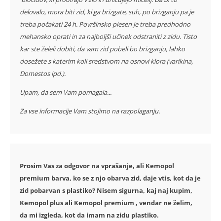
delovalo, mora biti zid, ki ga brizgate, suh, po brizganju pa je
treba počakati 24 h. Površinsko plesen je treba predhodno
mehansko oprati in za najboljši učinek odstraniti z zidu. Tisto
kar ste želeli dobiti, da vam zid pobeli bo brizganju, lahko
dosežete s katerim koli sredstvom na osnovi klora (varikina,
Domestos ipd.).
Upam, da sem Vam pomagala...
Za vse informacije Vam stojimo na razpolaganju.
Prosim Vas za odgovor na vprašanje, ali Kemopol
premium barva, ko se z njo obarva zid, daje vtis, kot da je
zid pobarvan s plastiko? Nisem sigurna, kaj naj kupim,
Kemopol plus ali Kemopol premium , vendar ne želim,
da mi izgleda, kot da imam na zidu plastiko.