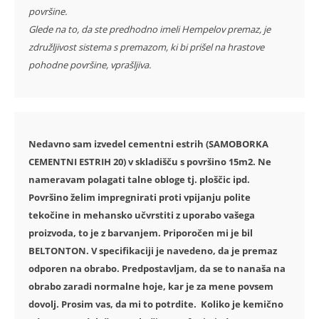
površine.
Glede na to, da ste predhodno imeli Hempelov premaz, je
združljivost sistema s premazom, ki bi prišel na hrastove
pohodne površine, vprašljiva.
Nedavno sam izvedel cementni estrih (SAMOBORKA
CEMENTNI ESTRIH 20) v skladišču s površino 15m2. Ne
nameravam polagati talne obloge tj. ploščic ipd.
Površino želim impregnirati proti vpijanju polite
tekočine in mehansko učvrstiti z uporabo vašega
proizvoda, to je z barvanjem. Priporočen mi je bil
BELTONTON. V specifikaciji je navedeno, da je premaz
odporen na obrabo. Predpostavljam, da se to nanaša na
obrabo zaradi normalne hoje, kar je za mene povsem
dovolj. Prosim vas, da mi to potrdite. Koliko je kemično