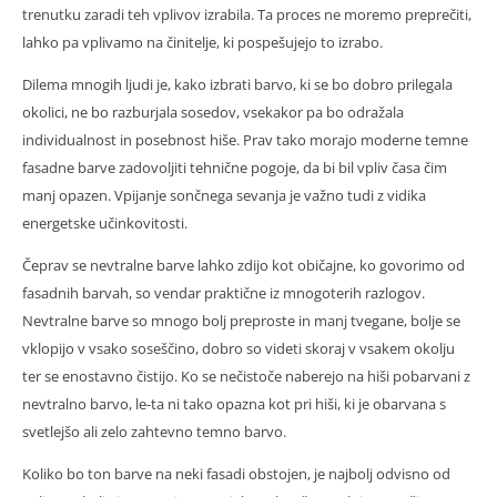
trenutku zaradi teh vplivov izrabila. Ta proces ne moremo preprečiti,
lahko pa vplivamo na činitelje, ki pospešujejo to izrabo.
Dilema mnogih ljudi je, kako izbrati barvo, ki se bo dobro prilegala
okolici, ne bo razburjala sosedov, vsekakor pa bo odražala
individualnost in posebnost hiše. Prav tako morajo moderne temne
fasadne barve zadovoljiti tehnične pogoje, da bi bil vpliv časa čim
manj opazen. Vpijanje sončnega sevanja je važno tudi z vidika
energetske učinkovitosti.
Čeprav se nevtralne barve lahko zdijo kot običajne, ko govorimo od
fasadnih barvah, so vendar praktične iz mnogoterih razlogov.
Nevtralne barve so mnogo bolj preproste in manj tvegane, bolje se
vklopijo v vsako soseščino, dobro so videti skoraj v vsakem okolju
ter se enostavno čistijo. Ko se nečistoče naberejo na hiši pobarvani z
nevtralno barvo, le-ta ni tako opazna kot pri hiši, ki je obarvana s
svetlejšo ali zelo zahtevno temno barvo.
Koliko bo ton barve na neki fasadi obstojen, je najbolj odvisno od