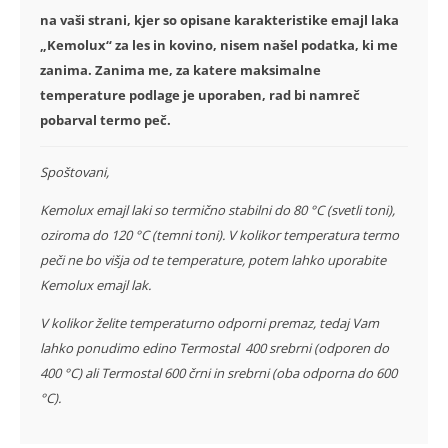
na vaši strani, kjer so opisane karakteristike emajl laka
„Kemolux“ za les in kovino, nisem našel podatka, ki me
zanima. Zanima me, za katere maksimalne
temperature podlage je uporaben, rad bi namreč
pobarval termo peč.
Spoštovani,
Kemolux emajl laki so termično stabilni do 80 °C (svetli toni),
oziroma do 120 °C (temni toni). V kolikor temperatura termo
peči ne bo višja od te temperature, potem lahko uporabite
Kemolux emajl lak.
V kolikor želite temperaturno odporni premaz, tedaj Vam
lahko ponudimo edino Termostal 400 srebrni (odporen do
400 °C) ali Termostal 600 črni in srebrni (oba odporna do 600
°C).