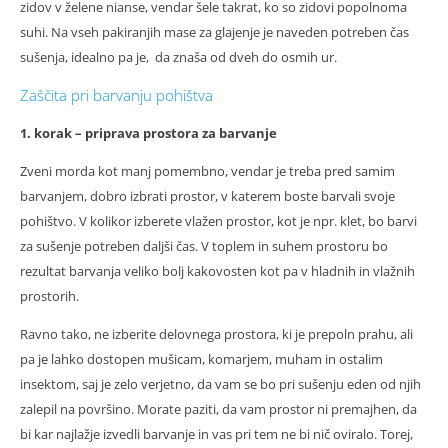
zidov v želene nianse, vendar šele takrat, ko so zidovi popolnoma
suhi. Na vseh pakiranjih mase za glajenje je naveden potreben čas
sušenja, idealno pa je, da znaša od dveh do osmih ur.
Zaščita pri barvanju pohištva
1. korak – priprava prostora za barvanje
Zveni morda kot manj pomembno, vendar je treba pred samim
barvanjem, dobro izbrati prostor, v katerem boste barvali svoje
pohištvo. V kolikor izberete vlažen prostor, kot je npr. klet, bo barvi
za sušenje potreben daljši čas. V toplem in suhem prostoru bo
rezultat barvanja veliko bolj kakovosten kot pa v hladnih in vlažnih
prostorih.
Ravno tako, ne izberite delovnega prostora, ki je prepoln prahu, ali
pa je lahko dostopen mušicam, komarjem, muham in ostalim
insektom, saj je zelo verjetno, da vam se bo pri sušenju eden od njih
zalepil na površino. Morate paziti, da vam prostor ni premajhen, da
bi kar najlažje izvedli barvanje in vas pri tem ne bi nič oviralo. Torej,