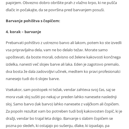
papirjem. Obvezno dobro obrišite prah z vlažno krpo, ki ne pušča
dlačic in počakajte, da se površina pred barvanjem posuši.
Barvanje pohištva s čopičem:
4. korak – barvanje
Prebarvati pohištvo z ustrezno barvo ali lakom, potem ko ste izvedli
vsa pripravljalna dela, vam ne bo delalo težav. Morate samo
upoštevati, da boste morali, odvisno od želene kakovosti končnega
izdelka, nanesti več slojev barve ali laka. Eden je zagotovo premalo,
dva bosta že dala zadovoljivi učinek, medtem ko pravi profesionalci
nanesejo tudi do 6 slojev barve.
Vsekakor, sam postopek ni težak, vendar zahteva svoj čas, saj se
mora vsak sloj sušiti po nekaj ur preden lahko nanesete naslednji
sloj. Samo barvo (lak barvo) lahko nanesete z valjčkom ali čopičem.
Za popoln rezultat vam bo potreben tudi bolj kakovosten čopič, ki je
dražji, vendar bo trajal leta dolgo. Barvanje s slabim čopičem se
pozna po sledeh, ki ostajajo po sušenju, dlake, ki izpadajo, pa