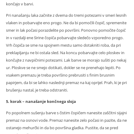
končajo v barvi.
Pri nanašanju laka začnite z dvema do tremi potezami v smeri lesnih
vlaken in pobarvajte eno progo. Ne da bi pomočili čopič, spremenite
smer in lak počasi porazdelite po površini. Ponovno pomočite čopič
in v razdalji ene širine čopiča pobarvajte sledečo vzporedno progo.
Vrh čopiča se sme na spojnem mestu samo dotakniti roba, da pri
preklapljanju ne bi ostala sled. Na koncu pobarvajte celo ploskev in
končujte z navpičnimi potezami. Lak barve se morajo sušiti po nekaj
ur. Ploskve se ne smejo dotikati, dokler se ne prenehajo lepiti. Po
vsakem premazu je treba površino prebrusiti s finim brusnim
papirjem, da bi se lahko naslednji premaz na kaj oprijel. Prah, ki je pri
brušenju nastal, je treba odstraniti.
5. korak – nanašanje končnega sloja
Po popolnem sušenju barve s čistim čopičem nanesite zaščitni sijajni
premaz na osnovi vode. Premaz nanesite zelo počasi in pazite, da ne
ostanejo mehurčki in da bo površina gladka. Pustite, da se pred