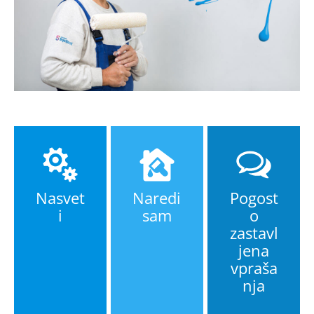
Nasvet
Naredi
Pogost
i
sam
o
zastavl
jena
vpraša
nja