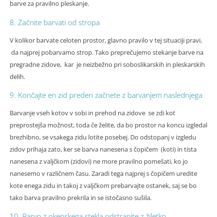
barve za pravilno pleskanje.
8. Začnite barvati od stropa
V kolikor barvate celoten prostor, glavno pravilo v tej situaciji pravi,
da najprej pobarvamo strop. Tako preprečujemo stekanje barve na
pregradne zidove, kar je neizbežno pri soboslikarskih in pleskarskih
delih.
9. Končajte en zid preden začnete z barvanjem naslednjega
Barvanje vseh kotov v sobi in prehod na zidove se zdi kot
preprostejša možnost, toda če želite, da bo prostor na koncu izgledal
brezhibno, se vsakega zidu lotite posebej. Do odstopanj v izgledu
zidov prihaja zato, ker se barva nanesena s čopičem (koti) in tista
nanesena z valjčkom (zidovi) ne more pravilno pomešati, ko jo
nanesemo v različnem času. Zaradi tega najprej s čopičem uredite
kote enega zidu in takoj z valjčkom prebarvajte ostanek, saj se bo
tako barva pravilno prekrila in se istočasno sušila.
10. Barvo z okenskega stekla odstranite z žiletko