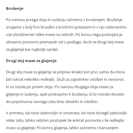
Brušenje
Po nanosu prvega sloja in sušenju začnemo z brušenjem. Brušenje
izvajamo z bolj fino brusilko s krožnimi potezami in z njo odstranimo
vse izbokline ter viške mase na zidovih. Po koncu tega postopka je
obvezno ponovno premazati zid s podlago, da bi se drugi sloj mase
za glajenje kar najbolje oprijel.
Drugi sloj mase za glajenje
Drugi sloj mase za glajenje se pripravi enako kot prvi, samo da mora
biti tokrat nekoliko redkejši. Služi za zapolnitev vdolbin in neravnin,
ki so ostale po prvem sloju. Po nanosu drugega sloja mase za
glajenje in sušenju, spet pristopimo k brušenju, ki bi moralo dovesti
do popolnoma ravnega zidu brez izboklin in vdolbin.
V primeru, da niste zadovoljni in smatrate, da niste dosegli zadovoljiv
videz zidu, lahko celoten postopek še enkrat ponovite s še redkejšo
maso za glajenje. Po koncu glajenja, lahko začnemo z barvanjem