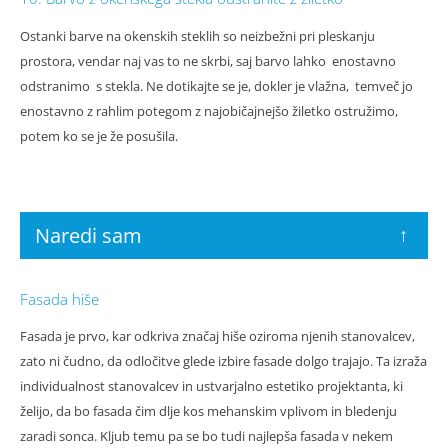
Ostanki barve na okenskih steklih so neizbežni pri pleskanju
prostora, vendar naj vas to ne skrbi, saj barvo lahko enostavno
odstranimo s stekla. Ne dotikajte se je, dokler je vlažna, temveč jo
enostavno z rahlim potegom z najobičajnejšo žiletko ostružimo,
potem ko se je že posušila.
Naredi sam
↑
Fasada hiše
Fasada je prvo, kar odkriva značaj hiše oziroma njenih stanovalcev,
zato ni čudno, da odločitve glede izbire fasade dolgo trajajo. Ta izraža
individualnost stanovalcev in ustvarjalno estetiko projektanta, ki
želijo, da bo fasada čim dlje kos mehanskim vplivom in bledenju
zaradi sonca. Kljub temu pa se bo tudi najlepša fasada v nekem