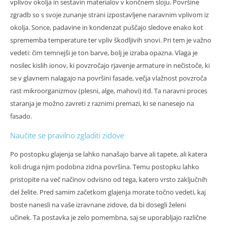
vplivov okolja in sestavin materialov v končnem sloju. Površine
zgradb so s svoje zunanje strani izpostavljene naravnim vplivom iz
okolja. Sonce, padavine in kondenzat puščajo sledove enako kot
sprememba temperature ter vpliv škodljivih snovi. Pri tem je važno
vedeti: čim temnejši je ton barve, bolj je izraba opazna. Vlaga je
nosilec kislih ionov, ki povzročajo rjavenje armature in nečistoče, ki
se v glavnem nalagajo na površini fasade, večja vlažnost povzroča
rast mikroorganizmov (plesni, alge, mahovi) itd. Ta naravni proces
staranja je možno zavreti z raznimi premazi, ki se nanesejo na
fasado.
Naučite se pravilno zgladiti zidove
Po postopku glajenja se lahko nanašajo barve ali tapete, ali katera
koli druga njim podobna zidna površina. Temu postopku lahko
pristopite na več načinov odvisno od tega, katero vrsto zaključnih
del želite. Pred samim začetkom glajenja morate točno vedeti, kaj
boste nanesli na vaše izravnane zidove, da bi dosegli želeni
učinek. Ta postavka je zelo pomembna, saj se uporabljajo različne