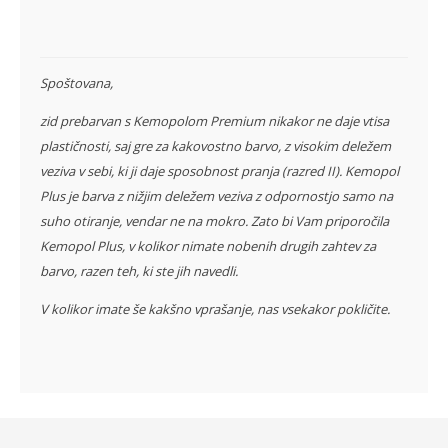
Spoštovana,
zid prebarvan s Kemopolom Premium nikakor ne daje vtisa
plastičnosti, saj gre za kakovostno barvo, z visokim deležem
veziva v sebi, ki ji daje sposobnost pranja (razred II). Kemopol
Plus je barva z nižjim deležem veziva z odpornostjo samo na
suho otiranje, vendar ne na mokro. Zato bi Vam priporočila
Kemopol Plus, v kolikor nimate nobenih drugih zahtev za
barvo, razen teh, ki ste jih navedli.
V kolikor imate še kakšno vprašanje, nas vsekakor pokličite.