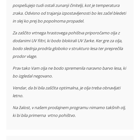
pospešujejo tudi ostali zunanji činitelji, kot je temperatura
zraka. Odvisno od trajanja izpostavljenosti bo les začel bledeti
in slej ko prej bo popolnoma propadel.
Za zaščito vrtnega hrastovega pohištva priporočamo olja z
dodanimi UV filtri, ki bodo blokirali UV žarke. Ker gre za olja,
bodo slednja prodrla globoko v strukturo lesa ter preprečila
prodor vlage.
Prav tako Vam olja ne bodo spremenila naravno barvo lesa, ki
bo izgledal negovano.
Vendar, da bi bila zaščita optimalna, je olja treba obnavljati
letno.
Na žalost, v našem prodajnem programu nimamo takšnih olj,
ki bi bila primerna vrtno pohištvo.