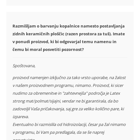
Razmišljam o barvanju kopalnice namesto postavljanja
zidnih keramičnih ploščic (razen prostora za tuš). Imate
v ponudi proizvod, ki bi odgovarjal temu namenu in
čemu bi moral posvetiti pozornost?
Spoštovana,
proizvod namenjen izključno za tako vrsto uporabe, na žalost
v našem proizvodnem programu, nimamo. Proizvod, ki sicer
nudimo za obremenitve in "zahtevnejša" področja je Latex
strong mat/polmat/sijajni, vendar ne bi garantirala, da bo
zadovoljil Vaša pričakovanja, saj gre za veliko količino pare, ki
izpareva.
Eventualno bi razmislila od hidroizolaciji, česar pa žal nimamo
v programu, bi Vam pa predlagala, da se še naprej
posvetujete.