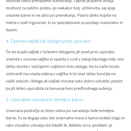
obutvijo često prenašamo stanovanju. Čeprav je platno dražja
možnost za zaščito podov, je vsekakor bolj učinkovita, saj vpija
ostanke barve in ne zdrsi pri premikanju. Platno lahko kupite na
metre v vseh trgovinah, ki so specializirane za prodajo materialov in
tkanin.
4. Operite valjček (ali obloge) pred uporabo
Če ste kupili valjček z ločenimi oblogami, jih pred prvo uporabo
snemite z osnove valjčka in operite v vodi z nekaj tekočega mila. Isto
lahko storite z ‘običajnim’ valjčkom brez obloge. Na ta način boste
odstranili vsa viseča vlakna z valjčka, ki bi sicer lahko končala na
vaših zidovih. Obloge ali valjček morate nato dobro odcediti, potem
pa jih lahko uporabite za barvanje brez predhodnega sušenja.
5. Uporabite niansirano temeljno barvo
Izravnana področja so često vidna po nanašanju bele temeljne
barve. To se dogaja zato, ker izravnalna masa iz barve izvleče vlago in
tako vizualno ustvarja vtis bledih lis. Rešitev za ta problem je