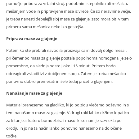
pomočjo pribora za vrtalni stroj, podobnim stepalniku ali mešalcu,
mešanjem vode in pripravljene mase iz vreče. Če so neravnine večje,
je treba nanesti debelejši sloj mase za glajenje, zato mora biti v tem
primeru sama mešanica nekoliko gostejša.
Priprava mase za glajenje
Potem ko ste prebrali navodila proizvajalca in dovolj dolgo mešali,
pri čemer bo masa za glajenje postala popolnoma homogena, je zelo
pomembno, da slednja odstoji okoli 15 minut. Pri tem bodo
odreagirali vsi aditivi v dobljenem spoju. Zatem je treba mešanico
ponovno dobro premešati in šele tedaj pričeti z glajenjem.
Nanašanje mase za glajenje
Material prenesemo na gladilko, ki jo po zidu vlečemo poševno in s
tem nanašamo maso za glajenje. V drugi roki lahko držimo lopatico
za kitanje, s katero bomo zbirali maso, ki se nam je razvlekla po
orodju in jo na ta način lahko ponovno nanesemo na določene
točke.