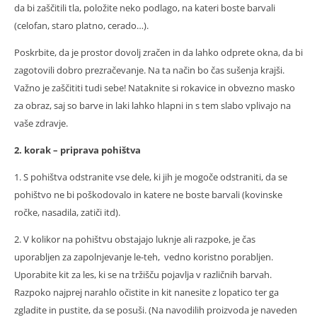
da bi zaščitili tla, položite neko podlago, na kateri boste barvali
(celofan, staro platno, cerado…).
Poskrbite, da je prostor dovolj zračen in da lahko odprete okna, da bi
zagotovili dobro prezračevanje. Na ta način bo čas sušenja krajši.
Važno je zaščititi tudi sebe! Nataknite si rokavice in obvezno masko
za obraz, saj so barve in laki lahko hlapni in s tem slabo vplivajo na
vaše zdravje.
2. korak – priprava pohištva
1. S pohištva odstranite vse dele, ki jih je mogoče odstraniti, da se
pohištvo ne bi poškodovalo in katere ne boste barvali (kovinske
ročke, nasadila, zatiči itd).
2. V kolikor na pohištvu obstajajo luknje ali razpoke, je čas
uporabljen za zapolnjevanje le-teh, vedno koristno porabljen.
Uporabite kit za les, ki se na tržišču pojavlja v različnih barvah.
Razpoko najprej narahlo očistite in kit nanesite z lopatico ter ga
zgladite in pustite, da se posuši. (Na navodilih proizvoda je naveden