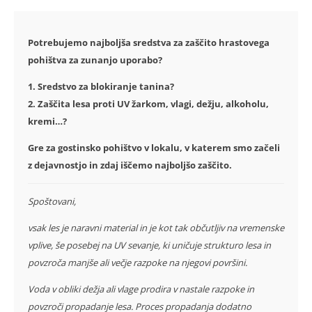
Potrebujemo najboljša sredstva za zaščito hrastovega
pohištva za zunanjo uporabo?
1. Sredstvo za blokiranje tanina?
2. Zaščita lesa proti UV žarkom, vlagi, dežju, alkoholu,
kremi…?
Gre za gostinsko pohištvo v lokalu, v katerem smo začeli
z dejavnostjo in zdaj iščemo najboljšo zaščito.
Spoštovani,
vsak les je naravni material in je kot tak občutljiv na vremenske
vplive, še posebej na UV sevanje, ki uničuje strukturo lesa in
povzroča manjše ali večje razpoke na njegovi površini.
Voda v obliki dežja ali vlage prodira v nastale razpoke in
povzroči propadanje lesa. Proces propadanja dodatno