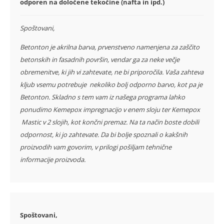
odporen na določene tekočine (nafta in ipd.)
Spoštovani,
Betonton je akrilna barva, prvenstveno namenjena za zaščito
betonskih in fasadnih površin, vendar ga za neke večje
obremenitve, ki jih vi zahtevate, ne bi priporočila. Vaša zahteva
kljub vsemu potrebuje nekoliko bolj odporno barvo, kot pa je
Betonton. Skladno s tem vam iz našega programa lahko
ponudimo Kemepox impregnacijo v enem sloju ter Kemepox
Mastic v 2 slojih, kot končni premaz. Na ta način boste dobili
odpornost, ki jo zahtevate. Da bi bolje spoznali o kakšnih
proizvodih vam govorim, v prilogi pošiljam tehnične
informacije proizvoda.
Spoštovani,