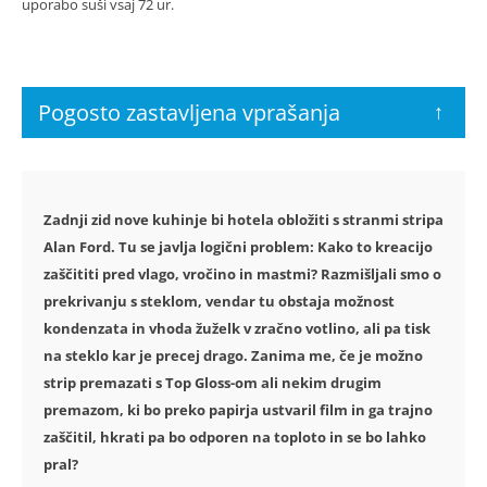
uporabo suši vsaj 72 ur.
Pogosto zastavljena vprašanja
↑
Zadnji zid nove kuhinje bi hotela obložiti s stranmi stripa
Alan Ford. Tu se javlja logični problem: Kako to kreacijo
zaščititi pred vlago, vročino in mastmi? Razmišljali smo o
prekrivanju s steklom, vendar tu obstaja možnost
kondenzata in vhoda žuželk v zračno votlino, ali pa tisk
na steklo kar je precej drago. Zanima me, če je možno
strip premazati s Top Gloss-om ali nekim drugim
premazom, ki bo preko papirja ustvaril film in ga trajno
zaščitil, hkrati pa bo odporen na toploto in se bo lahko
pral?