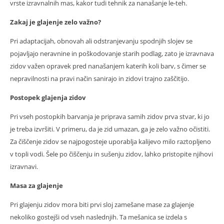
vrste izravnalnih mas, kakor tudi tehnik za nanašanje le-teh.
Zakaj je glajenje zelo važno?
Pri adaptacijah, obnovah ali odstranjevanju spodnjih slojev se
pojavljajo neravnine in poškodovanje starih podlag, zato je izravnava
zidov važen opravek pred nanašanjem katerih koli barv, s čimer se
nepravilnosti na pravi način sanirajo in zidovi trajno zaščitijo.
Postopek glajenja zidov
Pri vseh postopkih barvanja je priprava samih zidov prva stvar, ki jo
je treba izvršiti. V primeru, da je zid umazan, ga je zelo važno očistiti.
Za čiščenje zidov se najpogosteje uporablja kalijevo milo raztopljeno
v topli vodi. Šele po čiščenju in sušenju zidov, lahko pristopite njihovi
izravnavi.
Masa za glajenje
Pri glajenju zidov mora biti prvi sloj zamešane mase za glajenje
nekoliko gostejši od vseh naslednjih. Ta mešanica se izdela s