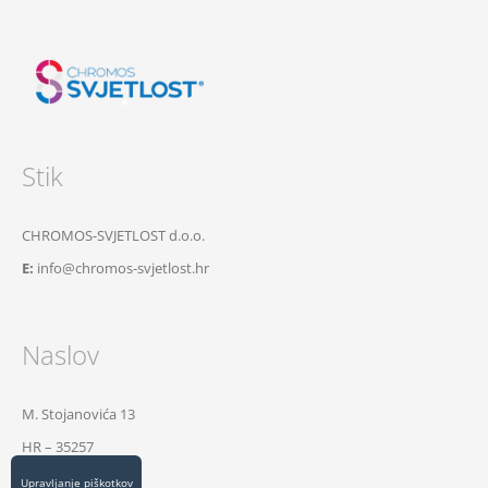
Stik
CHROMOS-SVJETLOST d.o.o.
E:
info@chromos-svjetlost.hr
Naslov
M. Stojanovića 13
HR – 35257
Lužani, Hrvatska
Upravljanje piškotkov