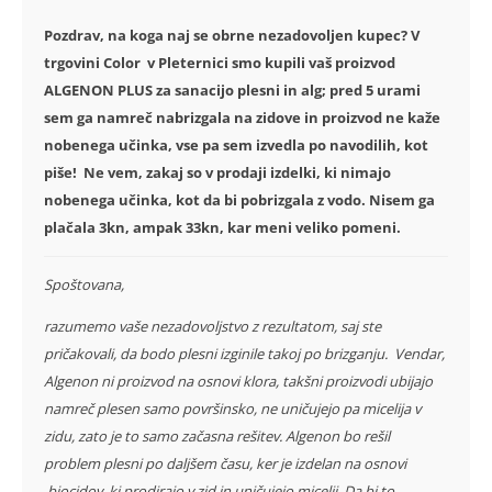
Pozdrav, na koga naj se obrne nezadovoljen kupec? V
trgovini Color v Pleternici smo kupili vaš proizvod
ALGENON PLUS za sanacijo plesni in alg; pred 5 urami
sem ga namreč nabrizgala na zidove in proizvod ne kaže
nobenega učinka, vse pa sem izvedla po navodilih, kot
piše! Ne vem, zakaj so v prodaji izdelki, ki nimajo
nobenega učinka, kot da bi pobrizgala z vodo. Nisem ga
plačala 3kn, ampak 33kn, kar meni veliko pomeni.
Spoštovana,
razumemo vaše nezadovoljstvo z rezultatom, saj ste
pričakovali, da bodo plesni izginile takoj po brizganju. Vendar,
Algenon ni proizvod na osnovi klora, takšni proizvodi ubijajo
namreč plesen samo površinsko, ne uničujejo pa micelija v
zidu, zato je to samo začasna rešitev. Algenon bo rešil
problem plesni po daljšem času, ker je izdelan na osnovi
biocidov, ki prodirajo v zid in uničujejo micelij. Da bi to