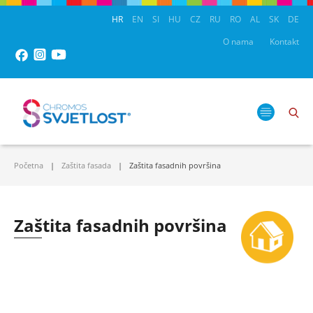
HR
EN
SI
HU
CZ
RU
RO
AL
SK
DE
O nama
Kontakt
Početna
Zaštita fasada
Zaštita fasadnih površina
Zaštita fasadnih površina