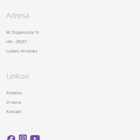
Adresa
M. Stojanovića 13
HR – 35257
Lužani, Hrvatska
Linkovi
Početna
O nama
Kontakt