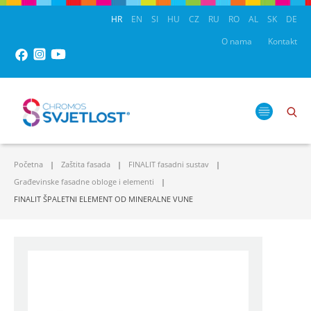
HR
EN
SI
HU
CZ
RU
RO
AL
SK
DE
O nama
Kontakt
Početna
Zaštita fasada
FINALIT fasadni sustav
Građevinske fasadne obloge i elementi
FINALIT ŠPALETNI ELEMENT OD MINERALNE VUNE